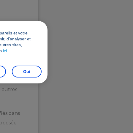
èmes,
areils et votre
ir, d’analyser et
n matière
autres sites,
os
ici
.
Oui
lémentée
t autres
fiés dans
proposée