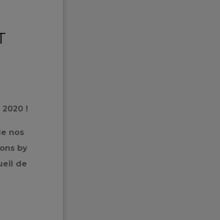
T
 2020 !
de nos
ions by
eil de