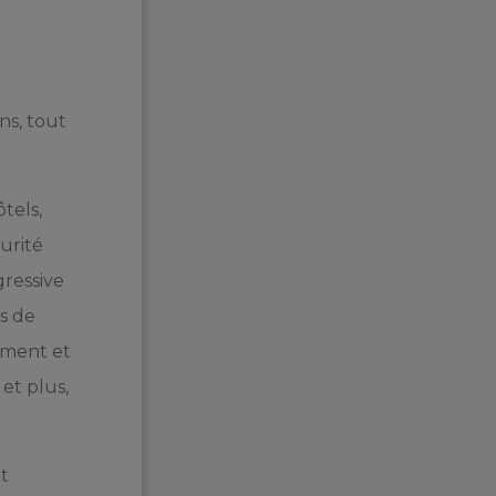
ns, tout
tels,
urité
gressive
s de
ement et
 et plus,
t