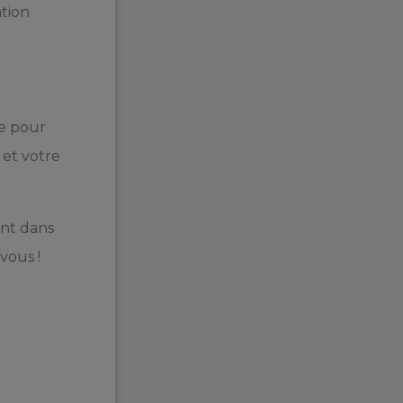
ation
le pour
 et votre
ant dans
vous !