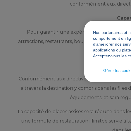
conformément aux directi
Capac
Pour garantir une expérience aussi sereine q
Nos partenaires et n
comportement en lign
attractions, restaurants, boutiques et espaces 
d’améliorer nos servi
applications ou plat
de d
Acceptez-vous les c
Dis
Gérer les cook
Conformément aux directives des autorités pub
à travers la destination y compris dans les files 
équipements, et sera régu
La capacité de places assises sera réduite dans l
une formule de restauration illimitée servie à t
dans le