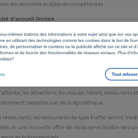
ves des autorités publiques compétentes.
ité d’accueil limitée
u’immersive, nous limitons la capacité de nos parcs à th
ous-mêmes traitons des informations à votre sujet ainsi que sur vos app
e en utilisant des technologies comme les cookies dans le but de fourn
événementiels, répondant ainsi aux normes applicables e
ces, de personnaliser le contenu ou la publicité affiché sur ce site et d’
eformes et de fournir des fonctionnalités de réseaux sociaux. Plus d’inf
istanciation physique.
ookies?
tanciation physique
ies
Tout refuser
liques compétentes, la distanciation physique sera imp
d’attente, les attractions, boutiques, hôtels, restaurants e
lièrement rappelée par de la signalétique.
es restaurants, les restaurants de type buffet seront modi
able, et une nouvelle offre de repas servis à table sera 
s espaces événementiels.