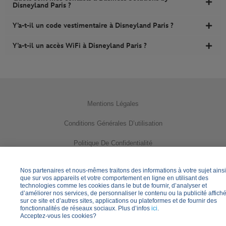
Disneyland Paris ?
Y’a-t-il un code vestimentaire à Disneyland Paris ?
Y’a-t-il un accès WiFi à Disneyland Paris ?
Mentions Légales
Conditions Générales D’utilisation
Politique De Confidentialité
Utilisation Des Cookies
Nos partenaires et nous-mêmes traitons des informations à votre sujet ainsi
que sur vos appareils et votre comportement en ligne en utilisant des
Gérer Vos Paramètres Des Cookies
technologies comme les cookies dans le but de fournir, d’analyser et
d’améliorer nos services, de personnaliser le contenu ou la publicité affich
sur ce site et d’autres sites, applications ou plateformes et de fournir des
Informations Pratiques
fonctionnalités de réseaux sociaux. Plus d’infos
ici
.
Acceptez-vous les cookies?
Questions Fréquentes