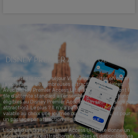
DISNEY PREMIER ACCESS ULTIMATE
Complétez le coffret séjour VIP de vos invités en offrant
la voie rapide de nombreuses attractions populaires.
Avec Disney Premier Access Ultimate (1), ils éviteront la
file d’attente standard à l’ensemble de nos attractions
éligibles au Disney Premier Access* (un seul passage par
attraction). Le plus ? Il n’y a pas de créneau horaire :
valable au choix une journée ou deux journées, et pour
un passage par attraction éligible par jour.
L’achat d’un Disney Premier Access Ultimate donne un
accès rapide aux attractions* éligibles et disponibles via