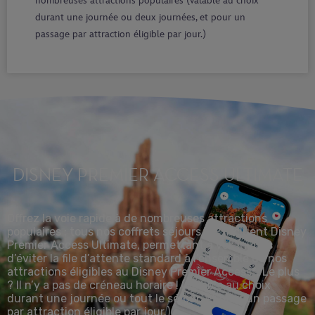
nombreuses attractions populaires (valable au choix
durant une journée ou deux journées, et pour un
passage par attraction éligible par jour.)
DISNEY PREMIER ACCESS ULTIMATE
Offrez la voie rapide à de nombreuses attractions
populaires : tous nos coffrets séjours VIP incluent Disney
Premier Access Ultimate, permettant à vos invités
d’éviter la file d’attente standard à l’ensemble de nos
attractions éligibles au Disney Premier Access*. Le plus
? Il n’y a pas de créneau horaire ! (Valable au choix
durant une journée ou tout le séjour, et pour un passage
par attraction éligible par jour
.)