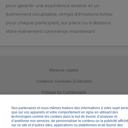
pour garantir une expérience sereine et un
événement inoubliable, rempli d’émotions fortes
pour chaque participant, sur place ou à distance.
Votre événement commence maintenant
Mentions Légales
Conditions Générales D’utilisation
Politique De Confidentialité
Utilisation Des Cookies
Nos partenaires et nous-mêmes traitons des informations à votre sujet ainsi
que sur vos appareils et votre comportement en ligne en utilisant des
Gérer Vos Paramètres Des Cookies
technologies comme les cookies dans le but de fournir, d’analyser et
d’améliorer nos services, de personnaliser le contenu ou la publicité affich
sur ce site et d’autres sites, applications ou plateformes et de fournir des
Informations Pratiques