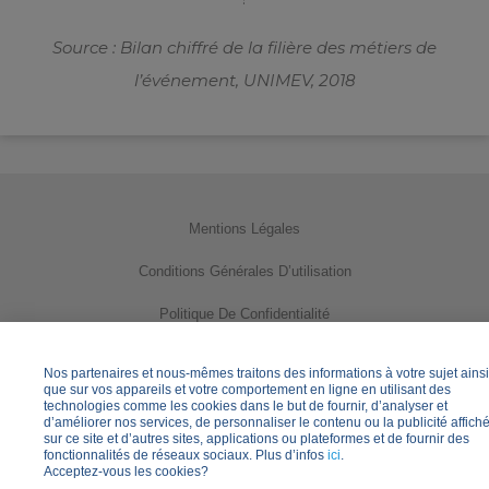
Source : Bilan chiffré de la filière des métiers de
l’événement, UNIMEV, 2018
Mentions Légales
Conditions Générales D’utilisation
Politique De Confidentialité
Utilisation Des Cookies
Nos partenaires et nous-mêmes traitons des informations à votre sujet ainsi
que sur vos appareils et votre comportement en ligne en utilisant des
Gérer Vos Paramètres Des Cookies
technologies comme les cookies dans le but de fournir, d’analyser et
d’améliorer nos services, de personnaliser le contenu ou la publicité affich
sur ce site et d’autres sites, applications ou plateformes et de fournir des
Informations Pratiques
fonctionnalités de réseaux sociaux. Plus d’infos
ici
.
Acceptez-vous les cookies?
Questions Fréquentes